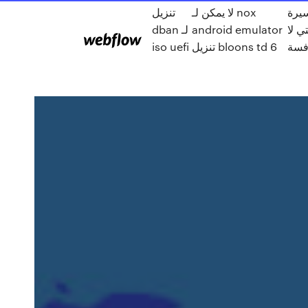
سيرة
لا يمكن لـ nox
تنزيل
dban لـ
android emulator
تي لا
iso uefi
تنزيل bloons td 6
افسة