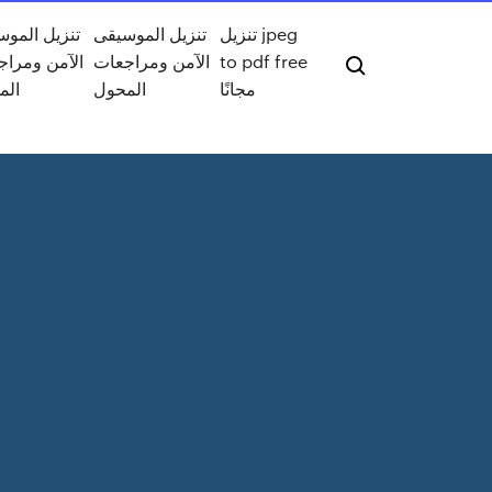
تنزيل jpeg
تنزيل الموسيقى
تنزيل المو
to pdf free
الآمن ومراجعات
الآمن ومراج
مجانًا
المحول
الم